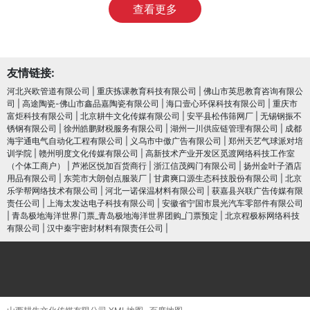
查看更多
友情链接:
河北兴欧管道有限公司
|
重庆拣课教育科技有限公司
|
佛山市英思教育咨询有限公
司
|
高途陶瓷-佛山市鑫品嘉陶瓷有限公司
|
海口壹心环保科技有限公司
|
重庆市
富炬科技有限公司
|
北京耕牛文化传媒有限公司
|
安平县松伟筛网厂
|
无锡钢振不
锈钢有限公司
|
徐州皓鹏财税服务有限公司
|
湖州一川供应链管理有限公司
|
成都
海宇通电气自动化工程有限公司
|
义乌市中傲广告有限公司
|
郑州天艺气球派对培
训学院
|
赣州明度文化传媒有限公司
|
高新技术产业开发区觅渡网络科技工作室
（个体工商户）
|
芦淞区悦加百货商行
|
浙江信茂阀门有限公司
|
扬州金叶子酒店
用品有限公司
|
东莞市大朗创点服装厂
|
甘肃爽口源生态科技股份有限公司
|
北京
乐学帮网络技术有限公司
|
河北一诺保温材料有限公司
|
获嘉县兴联广告传媒有限
责任公司
|
上海太发达电子科技有限公司
|
安徽省宁国市晨光汽车零部件有限公司
|
青岛极地海洋世界门票_青岛极地海洋世界团购_门票预定
|
北京程极标网络科技
有限公司
|
汉中秦宇密封材料有限责任公司
|