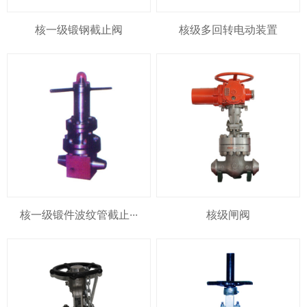
核一级锻钢截止阀
核级多回转电动装置
核一级锻件波纹管截止···
核级闸阀