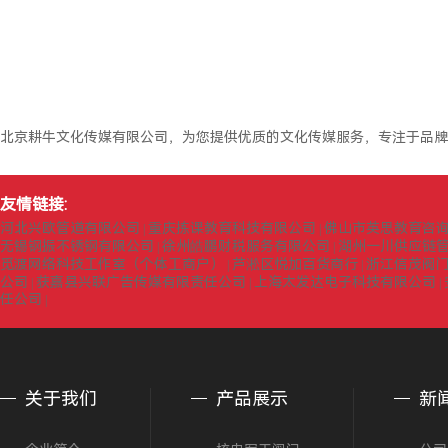
北京耕牛文化传媒有限公司，为您提供优质的文化传媒服务，专注于品牌
友情链接:
河北兴欧管道有限公司
重庆拣课教育科技有限公司
佛山市英思教育咨
|
|
无锡钢振不锈钢有限公司
徐州皓鹏财税服务有限公司
湖州一川供应链
|
|
觅渡网络科技工作室（个体工商户）
芦淞区悦加百货商行
浙江信茂阀
|
|
公司
获嘉县兴联广告传媒有限责任公司
上海太发达电子科技有限公司
|
|
|
任公司
|
关于我们
产品展示
新