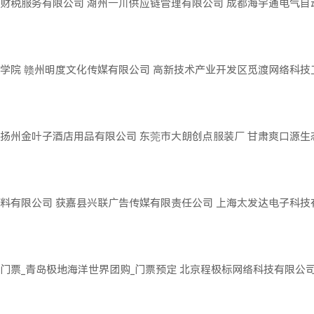
财税服务有限公司
湖州一川供应链管理有限公司
成都海宇通电气自
学院
赣州明度文化传媒有限公司
高新技术产业开发区觅渡网络科技
扬州金叶子酒店用品有限公司
东莞市大朗创点服装厂
甘肃爽口源生
料有限公司
获嘉县兴联广告传媒有限责任公司
上海太发达电子科技
门票_青岛极地海洋世界团购_门票预定
北京程极标网络科技有限公