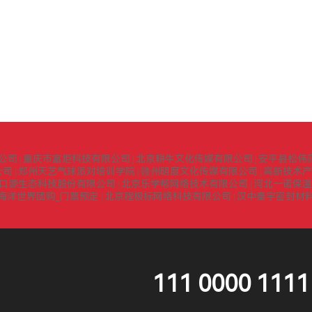
公司
重庆市富炬科技有限公司
北京耕牛文化传媒有限公司
安平县松伟
|
|
|
公司
郑州天艺气球派对培训学院
赣州明度文化传媒有限公司
高新技术产
|
|
|
口源生态科技股份有限公司
北京乐学帮网络技术有限公司
河北一诺保温
|
|
海洋世界团购_门票预定
北京程极标网络科技有限公司
汉中秦宇密封材
|
|
111 0000 1111