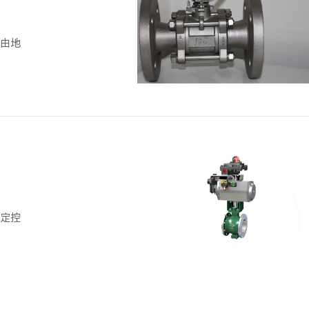
由地
定控