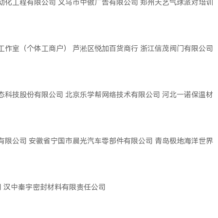
动化工程有限公司
义乌市中傲广告有限公司
郑州天艺气球派对培训
工作室（个体工商户）
芦淞区悦加百货商行
浙江信茂阀门有限公司
态科技股份有限公司
北京乐学帮网络技术有限公司
河北一诺保温材
有限公司
安徽省宁国市晨光汽车零部件有限公司
青岛极地海洋世界
司
汉中秦宇密封材料有限责任公司