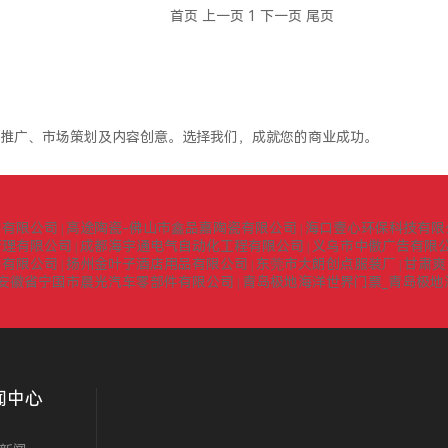
首页
上一页
1
下一页
尾页
推广、市场策划及内容创意。选择我们，成就您的商业成功。
询有限公司
高途陶瓷-佛山市鑫品嘉陶瓷有限公司
海口壹心环保科技有限
|
|
管理有限公司
成都海宇通电气自动化工程有限公司
义乌市中傲广告有限
|
|
门有限公司
扬州金叶子酒店用品有限公司
东莞市大朗创点服装厂
甘肃爽
|
|
|
安徽省宁国市晨光汽车零部件有限公司
青岛极地海洋世界门票_青岛极地
|
闻中心