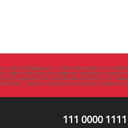
公司
重庆市富炬科技有限公司
北京耕牛文化传媒有限公司
安平县松伟
|
|
|
公司
郑州天艺气球派对培训学院
赣州明度文化传媒有限公司
高新技术产
|
|
|
口源生态科技股份有限公司
北京乐学帮网络技术有限公司
河北一诺保温
|
|
海洋世界团购_门票预定
北京程极标网络科技有限公司
汉中秦宇密封材
|
|
111 0000 1111