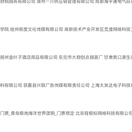
财税服务有限公司
湖州一川供应链管理有限公司
成都海宇通电气自
学院
赣州明度文化传媒有限公司
高新技术产业开发区觅渡网络科技
扬州金叶子酒店用品有限公司
东莞市大朗创点服装厂
甘肃爽口源生
料有限公司
获嘉县兴联广告传媒有限责任公司
上海太发达电子科技
门票_青岛极地海洋世界团购_门票预定
北京程极标网络科技有限公