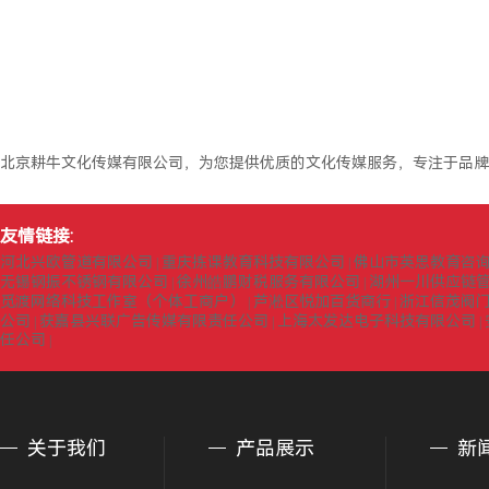
北京耕牛文化传媒有限公司，为您提供优质的文化传媒服务，专注于品牌
友情链接:
河北兴欧管道有限公司
重庆拣课教育科技有限公司
佛山市英思教育咨
|
|
无锡钢振不锈钢有限公司
徐州皓鹏财税服务有限公司
湖州一川供应链
|
|
觅渡网络科技工作室（个体工商户）
芦淞区悦加百货商行
浙江信茂阀
|
|
公司
获嘉县兴联广告传媒有限责任公司
上海太发达电子科技有限公司
|
|
|
任公司
|
关于我们
产品展示
新