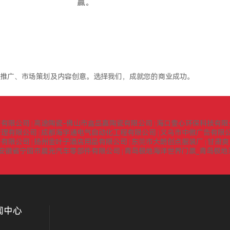
赢。
推广、市场策划及内容创意。选择我们，成就您的商业成功。
询有限公司
高途陶瓷-佛山市鑫品嘉陶瓷有限公司
海口壹心环保科技有限
|
|
管理有限公司
成都海宇通电气自动化工程有限公司
义乌市中傲广告有限
|
|
门有限公司
扬州金叶子酒店用品有限公司
东莞市大朗创点服装厂
甘肃爽
|
|
|
安徽省宁国市晨光汽车零部件有限公司
青岛极地海洋世界门票_青岛极地
|
闻中心