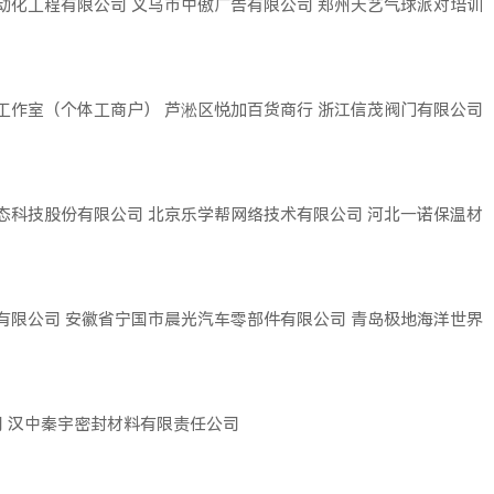
动化工程有限公司
义乌市中傲广告有限公司
郑州天艺气球派对培训
工作室（个体工商户）
芦淞区悦加百货商行
浙江信茂阀门有限公司
态科技股份有限公司
北京乐学帮网络技术有限公司
河北一诺保温材
有限公司
安徽省宁国市晨光汽车零部件有限公司
青岛极地海洋世界
司
汉中秦宇密封材料有限责任公司