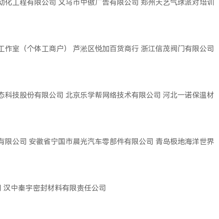
动化工程有限公司
义乌市中傲广告有限公司
郑州天艺气球派对培训
工作室（个体工商户）
芦淞区悦加百货商行
浙江信茂阀门有限公司
态科技股份有限公司
北京乐学帮网络技术有限公司
河北一诺保温材
有限公司
安徽省宁国市晨光汽车零部件有限公司
青岛极地海洋世界
司
汉中秦宇密封材料有限责任公司