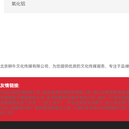
氧化铝
北京耕牛文化传媒有限公司，为您提供优质的文化传媒服务，专注于品牌
友情链接:
河北兴欧管道有限公司
重庆拣课教育科技有限公司
佛山市英思教育咨
|
|
无锡钢振不锈钢有限公司
徐州皓鹏财税服务有限公司
湖州一川供应链
|
|
觅渡网络科技工作室（个体工商户）
芦淞区悦加百货商行
浙江信茂阀
|
|
公司
获嘉县兴联广告传媒有限责任公司
上海太发达电子科技有限公司
|
|
|
任公司
|