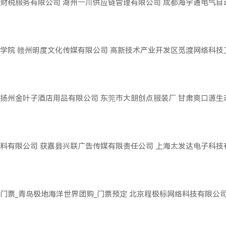
财税服务有限公司
湖州一川供应链管理有限公司
成都海宇通电气自
学院
赣州明度文化传媒有限公司
高新技术产业开发区觅渡网络科技
扬州金叶子酒店用品有限公司
东莞市大朗创点服装厂
甘肃爽口源生
料有限公司
获嘉县兴联广告传媒有限责任公司
上海太发达电子科技
门票_青岛极地海洋世界团购_门票预定
北京程极标网络科技有限公