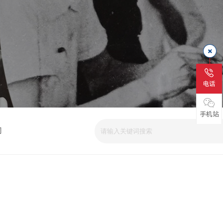
电话
手机站
司