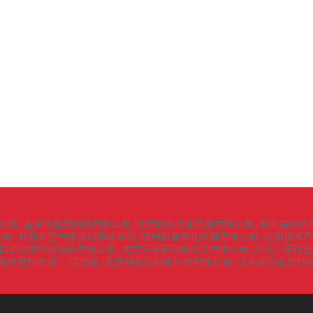
公司
重庆市富炬科技有限公司
北京耕牛文化传媒有限公司
安平县松伟
|
|
|
公司
郑州天艺气球派对培训学院
赣州明度文化传媒有限公司
高新技术产
|
|
|
口源生态科技股份有限公司
北京乐学帮网络技术有限公司
河北一诺保温
|
|
海洋世界团购_门票预定
北京程极标网络科技有限公司
汉中秦宇密封材
|
|