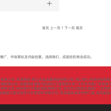
首页
上一页
1
下一页
尾页
推广、市场策划及内容创意。选择我们，成就您的商业成功。
询有限公司
高途陶瓷-佛山市鑫品嘉陶瓷有限公司
海口壹心环保科技有限
|
|
管理有限公司
成都海宇通电气自动化工程有限公司
义乌市中傲广告有限
|
|
门有限公司
扬州金叶子酒店用品有限公司
东莞市大朗创点服装厂
甘肃爽
|
|
|
安徽省宁国市晨光汽车零部件有限公司
青岛极地海洋世界门票_青岛极地
|