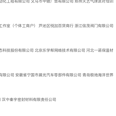
动化工程有限公司
义乌市中傲广告有限公司
郑州天艺气球派对培训
工作室（个体工商户）
芦淞区悦加百货商行
浙江信茂阀门有限公司
态科技股份有限公司
北京乐学帮网络技术有限公司
河北一诺保温材
有限公司
安徽省宁国市晨光汽车零部件有限公司
青岛极地海洋世界
司
汉中秦宇密封材料有限责任公司