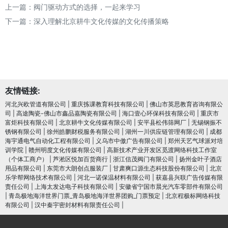
上一篇：
阀门驱动方式的选择，一起来学习
下一篇：
深入理解北京耕牛文化传媒的文化传播策略
友情链接:
河北兴欧管道有限公司
|
重庆拣课教育科技有限公司
|
佛山市英思教育咨询有限公
司
|
高途陶瓷-佛山市鑫品嘉陶瓷有限公司
|
海口壹心环保科技有限公司
|
重庆市
富炬科技有限公司
|
北京耕牛文化传媒有限公司
|
安平县松伟筛网厂
|
无锡钢振不
锈钢有限公司
|
徐州皓鹏财税服务有限公司
|
湖州一川供应链管理有限公司
|
成都
海宇通电气自动化工程有限公司
|
义乌市中傲广告有限公司
|
郑州天艺气球派对培
训学院
|
赣州明度文化传媒有限公司
|
高新技术产业开发区觅渡网络科技工作室
（个体工商户）
|
芦淞区悦加百货商行
|
浙江信茂阀门有限公司
|
扬州金叶子酒店
用品有限公司
|
东莞市大朗创点服装厂
|
甘肃爽口源生态科技股份有限公司
|
北京
乐学帮网络技术有限公司
|
河北一诺保温材料有限公司
|
获嘉县兴联广告传媒有限
责任公司
|
上海太发达电子科技有限公司
|
安徽省宁国市晨光汽车零部件有限公司
|
青岛极地海洋世界门票_青岛极地海洋世界团购_门票预定
|
北京程极标网络科技
有限公司
|
汉中秦宇密封材料有限责任公司
|