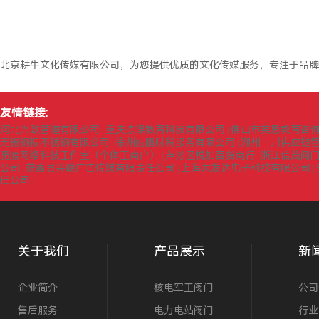
北京耕牛文化传媒有限公司，为您提供优质的文化传媒服务，专注于品牌
友情链接:
河北兴欧管道有限公司
重庆拣课教育科技有限公司
佛山市英思教育咨
|
|
无锡钢振不锈钢有限公司
徐州皓鹏财税服务有限公司
湖州一川供应链
|
|
觅渡网络科技工作室（个体工商户）
芦淞区悦加百货商行
浙江信茂阀
|
|
公司
获嘉县兴联广告传媒有限责任公司
上海太发达电子科技有限公司
|
|
|
任公司
|
关于我们
产品展示
新
企业简介
核电军工阀门
公司
售后服务
电力电站阀门
行业