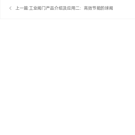
上一篇:
工业阀门产品介绍及应用二：高效节能的球阀