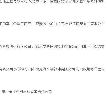
动化工程有限公司
义乌市中傲广告有限公司
郑州天艺气球派对培训
工作室（个体工商户）
芦淞区悦加百货商行
浙江信茂阀门有限公司
态科技股份有限公司
北京乐学帮网络技术有限公司
河北一诺保温材
有限公司
安徽省宁国市晨光汽车零部件有限公司
青岛极地海洋世界
司
汉中秦宇密封材料有限责任公司