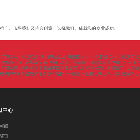
推广、市场策划及内容创意。选择我们，成就您的商业成功。
询有限公司
高途陶瓷-佛山市鑫品嘉陶瓷有限公司
海口壹心环保科技有限
|
|
管理有限公司
成都海宇通电气自动化工程有限公司
义乌市中傲广告有限
|
|
门有限公司
扬州金叶子酒店用品有限公司
东莞市大朗创点服装厂
甘肃爽
|
|
|
安徽省宁国市晨光汽车零部件有限公司
青岛极地海洋世界门票_青岛极地
|
闻中心
新闻
资讯