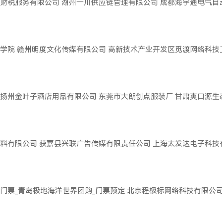
财税服务有限公司
湖州一川供应链管理有限公司
成都海宇通电气自
学院
赣州明度文化传媒有限公司
高新技术产业开发区觅渡网络科技
扬州金叶子酒店用品有限公司
东莞市大朗创点服装厂
甘肃爽口源生
料有限公司
获嘉县兴联广告传媒有限责任公司
上海太发达电子科技
门票_青岛极地海洋世界团购_门票预定
北京程极标网络科技有限公