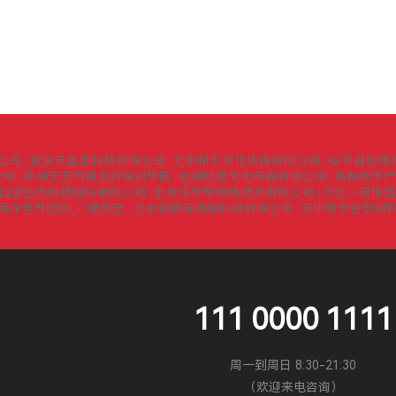
公司
重庆市富炬科技有限公司
北京耕牛文化传媒有限公司
安平县松伟
|
|
|
公司
郑州天艺气球派对培训学院
赣州明度文化传媒有限公司
高新技术产
|
|
|
口源生态科技股份有限公司
北京乐学帮网络技术有限公司
河北一诺保温
|
|
海洋世界团购_门票预定
北京程极标网络科技有限公司
汉中秦宇密封材
|
|
111 0000 1111
周一到周日 8:30-21:30
（欢迎来电咨询）