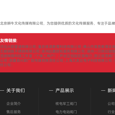
北京耕牛文化传媒有限公司，为您提供优质的文化传媒服务，专注于品牌
友情链接:
河北兴欧管道有限公司
重庆拣课教育科技有限公司
佛山市英思教育咨
|
|
无锡钢振不锈钢有限公司
徐州皓鹏财税服务有限公司
湖州一川供应链
|
|
觅渡网络科技工作室（个体工商户）
芦淞区悦加百货商行
浙江信茂阀
|
|
公司
获嘉县兴联广告传媒有限责任公司
上海太发达电子科技有限公司
|
|
|
任公司
|
关于我们
产品展示
新
企业简介
核电军工阀门
公司
售后服务
电力电站阀门
行业