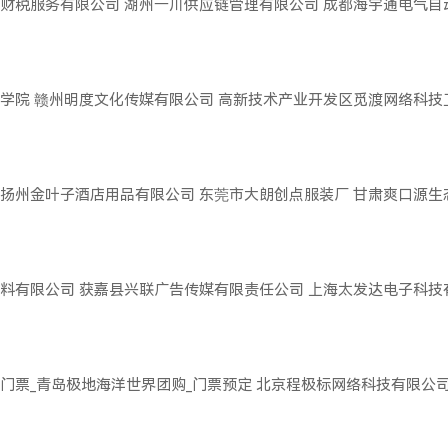
财税服务有限公司
湖州一川供应链管理有限公司
成都海宇通电气自
学院
赣州明度文化传媒有限公司
高新技术产业开发区觅渡网络科技
扬州金叶子酒店用品有限公司
东莞市大朗创点服装厂
甘肃爽口源生
料有限公司
获嘉县兴联广告传媒有限责任公司
上海太发达电子科技
门票_青岛极地海洋世界团购_门票预定
北京程极标网络科技有限公