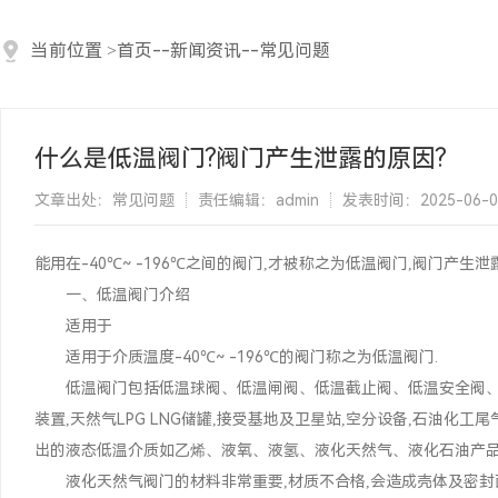
当前位置
>
首页
--
新闻资讯
--
常见问题
什么是低温阀门?阀门产生泄露的原因?
文章出处：常见问题
责任编辑：admin
发表时间：2025-06-01 
能用在-40℃~ -196℃之间的阀门,才被称之为低温阀门,阀门产
一、低温阀门介绍
适用于
适用于介质温度-40℃~ -196℃的阀门称之为低温阀门.
低温阀门包括低温球阀、低温闸阀、低温截止阀、低温安全阀、低温
装置,天然气LPG LNG储罐,接受基地及卫星站,空分设备,石油化
出的液态低温介质如乙烯、液氧、液氢、液化天然气、液化石油产品等
液化天然气阀门的材料非常重要,材质不合格,会造成壳体及密封面