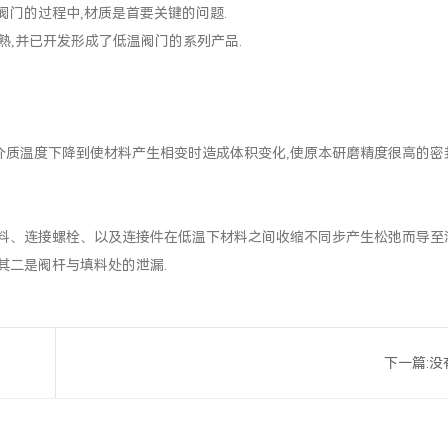
阀门的过程中,材质是首要关键的问题.
,并已开发形成了低温阀门的系列产品.
质温度下降到使材料产生相变时造成体积变化,使原本研磨精度很高的密
料、连接螺栓、以及连接件在低温下材料之间收缩不同步产生松弛而导至泄
其二是阀杆与填料处的泄漏.
下一篇:没