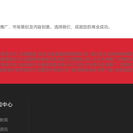
推广、市场策划及内容创意。选择我们，成就您的商业成功。
询有限公司
高途陶瓷-佛山市鑫品嘉陶瓷有限公司
海口壹心环保科技有限
|
|
管理有限公司
成都海宇通电气自动化工程有限公司
义乌市中傲广告有限
|
|
门有限公司
扬州金叶子酒店用品有限公司
东莞市大朗创点服装厂
甘肃爽
|
|
|
安徽省宁国市晨光汽车零部件有限公司
青岛极地海洋世界门票_青岛极地
|
闻中心
新闻
资讯