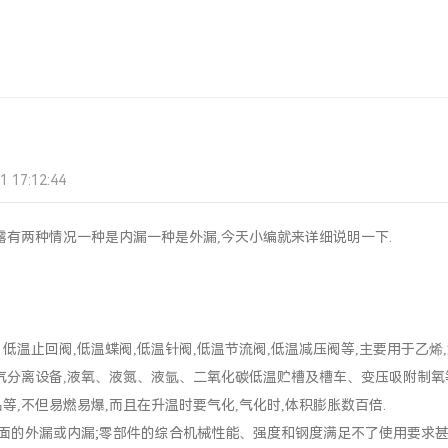
17:12:44
生泄露有两种情况一种是内漏一种是外漏,今天小编就来详细说明一下.
止回阀,低温蝶阀,低温针阀,低温节流阀,低温减压阀等,主要用于乙烯
工尾气分离设备,液氧、液氮、液氩、二氧化碳低温贮槽及槽车、变压吸附制氧
,不但易燃易爆,而且在升温时要气化,气化时,体积膨胀数百倍.
的外漏或内漏;零部件的综合机械性能、强度和钢度满足不了使用要求甚