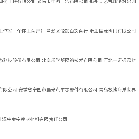
动化工程有限公司
义乌市中傲广告有限公司
郑州天艺气球派对培训
工作室（个体工商户）
芦淞区悦加百货商行
浙江信茂阀门有限公司
态科技股份有限公司
北京乐学帮网络技术有限公司
河北一诺保温材
有限公司
安徽省宁国市晨光汽车零部件有限公司
青岛极地海洋世界
司
汉中秦宇密封材料有限责任公司