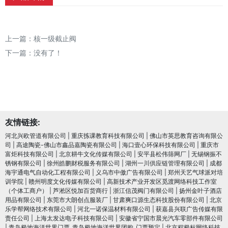
上一篇：
核一级截止阀
下一篇：没有了！
友情链接:
河北兴欧管道有限公司
|
重庆拣课教育科技有限公司
|
佛山市英思教育咨询有限公
司
|
高途陶瓷-佛山市鑫品嘉陶瓷有限公司
|
海口壹心环保科技有限公司
|
重庆市
富炬科技有限公司
|
北京耕牛文化传媒有限公司
|
安平县松伟筛网厂
|
无锡钢振不
锈钢有限公司
|
徐州皓鹏财税服务有限公司
|
湖州一川供应链管理有限公司
|
成都
海宇通电气自动化工程有限公司
|
义乌市中傲广告有限公司
|
郑州天艺气球派对培
训学院
|
赣州明度文化传媒有限公司
|
高新技术产业开发区觅渡网络科技工作室
（个体工商户）
|
芦淞区悦加百货商行
|
浙江信茂阀门有限公司
|
扬州金叶子酒店
用品有限公司
|
东莞市大朗创点服装厂
|
甘肃爽口源生态科技股份有限公司
|
北京
乐学帮网络技术有限公司
|
河北一诺保温材料有限公司
|
获嘉县兴联广告传媒有限
责任公司
|
上海太发达电子科技有限公司
|
安徽省宁国市晨光汽车零部件有限公司
|
青岛极地海洋世界门票_青岛极地海洋世界团购_门票预定
|
北京程极标网络科技