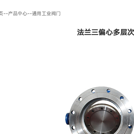
页
--
产品中心
--
通用工业阀门
法兰三偏心多层