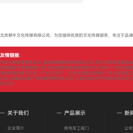
北京耕牛文化传媒有限公司，为您提供优质的文化传媒服务，专注于品牌
友情链接:
河北兴欧管道有限公司
重庆拣课教育科技有限公司
佛山市英思教育咨
|
|
无锡钢振不锈钢有限公司
徐州皓鹏财税服务有限公司
湖州一川供应链
|
|
觅渡网络科技工作室（个体工商户）
芦淞区悦加百货商行
浙江信茂阀
|
|
公司
获嘉县兴联广告传媒有限责任公司
上海太发达电子科技有限公司
|
|
|
任公司
|
关于我们
产品展示
新
企业简介
核电军工阀门
公司