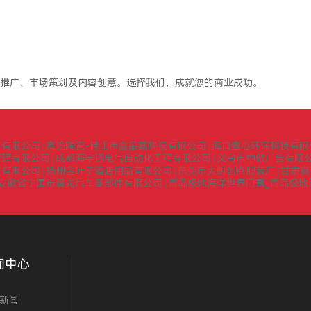
推广、市场策划及内容创意。选择我们，成就您的商业成功。
询有限公司
高途陶瓷-佛山市鑫品嘉陶瓷有限公司
海口壹心环保科技有限
|
|
管理有限公司
成都海宇通电气自动化工程有限公司
义乌市中傲广告有限
|
|
门有限公司
扬州金叶子酒店用品有限公司
东莞市大朗创点服装厂
甘肃爽
|
|
|
安徽省宁国市晨光汽车零部件有限公司
青岛极地海洋世界门票_青岛极地
|
闻中心
新闻