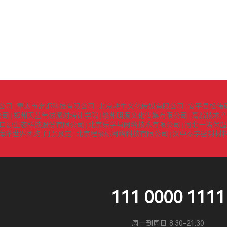
公司
重庆市富炬科技有限公司
北京耕牛文化传媒有限公司
安平县松伟
|
|
|
公司
郑州天艺气球派对培训学院
赣州明度文化传媒有限公司
高新技术产
|
|
|
口源生态科技股份有限公司
北京乐学帮网络技术有限公司
河北一诺保温
|
|
海洋世界团购_门票预定
北京程极标网络科技有限公司
汉中秦宇密封材
|
|
111 0000 1111
周一到周日 8:30-21:30