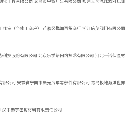
动化工程有限公司
义乌市中傲广告有限公司
郑州天艺气球派对培训
工作室（个体工商户）
芦淞区悦加百货商行
浙江信茂阀门有限公司
态科技股份有限公司
北京乐学帮网络技术有限公司
河北一诺保温材
有限公司
安徽省宁国市晨光汽车零部件有限公司
青岛极地海洋世界
司
汉中秦宇密封材料有限责任公司