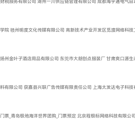
财税服务有限公司
湖州一川供应链管理有限公司
成都海宇通电气自
学院
赣州明度文化传媒有限公司
高新技术产业开发区觅渡网络科技
扬州金叶子酒店用品有限公司
东莞市大朗创点服装厂
甘肃爽口源生
料有限公司
获嘉县兴联广告传媒有限责任公司
上海太发达电子科技
门票_青岛极地海洋世界团购_门票预定
北京程极标网络科技有限公